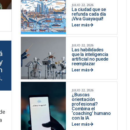
JULIO 22, 2026
La ciudad que se
refunda cada día
¡Viva Guayaquil!
Leer más
JULIO 22, 2026
Las habilidades
á
que la inteligencia
artificial no puede
y
reemplazar
n
Leer más
.
JULIO 22, 2026
¿Buscas
orientación
profesional?
Combina el
 de
‘coaching’ humano
con la IA
a
Leer más