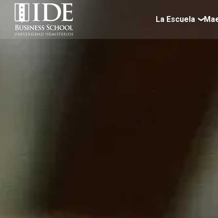
content
La Escuela
Mae