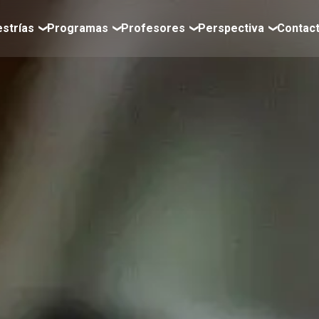
strías
Programas
Profesores
Perspectiva
Contac