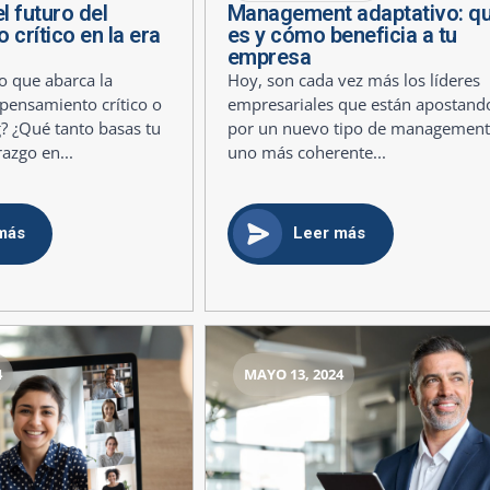
l futuro del
Management adaptativo: q
crítico en la era
es y cómo beneficia a tu
empresa
 que abarca la
Hoy, son cada vez más los líderes
pensamiento crítico o
empresariales que están apostand
ng? ¿Qué tanto basas tu
por un nuevo tipo de management
razgo en...
uno más coherente...
más
Leer más
4
MAYO 13, 2024