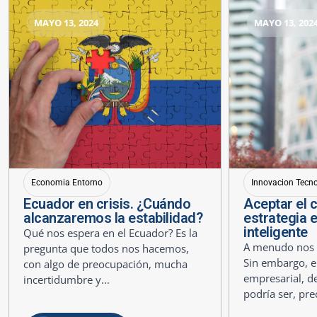
MAYO 13, 2024
MAYO 13, 202
Economia Entorno
Innovacion Tecn
Ecuador en crisis. ¿Cuándo
Aceptar el 
alcanzaremos la estabilidad?
estrategia 
inteligente
Qué nos espera en el Ecuador? Es la
A menudo nos r
pregunta que todos nos hacemos,
Sin embargo, e
con algo de preocupación, mucha
empresarial, de
incertidumbre y...
podría ser, pre