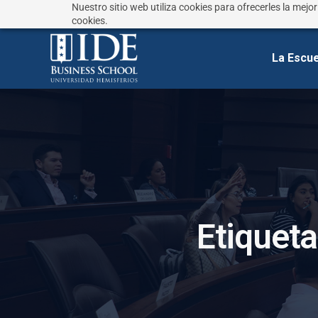
Nuestro sitio web utiliza cookies para ofrecerles la mejo
¿No sabes que estudiar?
Responde estas preguntas
cookies.
La Escue
E
t
i
q
u
e
t
a