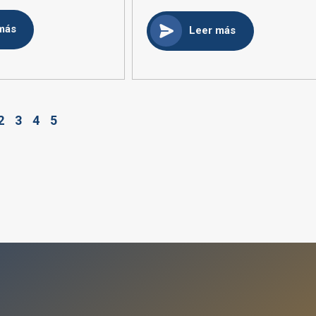
más
Leer más
2
3
4
5