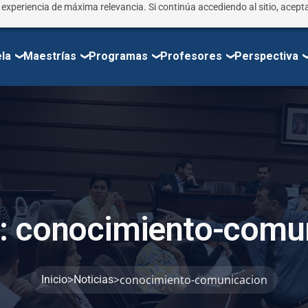
r experiencia de máxima relevancia. Si continúa accediendo al sitio, acepta
la
Maestrías
Programas
Profesores
Perspectiva
:
c
o
n
o
c
i
m
i
e
n
t
o
-
c
o
m
u
>
>
conocimiento-comunicacion
Inicio
Noticias