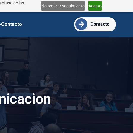
 el uso de las
Lun - Vie 9:00 - 18:00
No realizar seguimiento
Acepto
info@ide.edu.ec
Contacto
Contacto
n
i
c
a
c
i
o
n