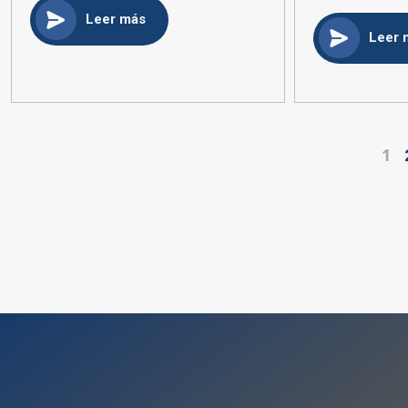
Leer más
Leer 
1