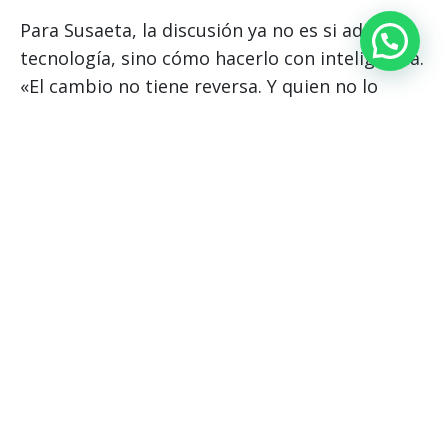
Para Susaeta, la discusión ya no es si adoptar
tecnología, sino cómo hacerlo con inteligencia.
«El cambio no tiene reversa. Y quien no lo
abrace, no solo quedará atrás, sino que podría
dejar de ser competitivo». En otras palabras, la
industria 4.0 no es el futuro: es el presente. Y
la única decisión pendiente es cómo cada
empresa va a participar en él.
Descargar artículo
EL EXPOSITOR
Daniel Susaeta
es candidato a doctor en
Management Sciences del ESADE Business