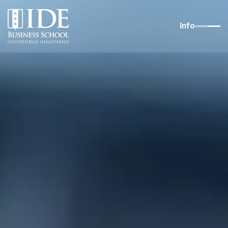
content
Info