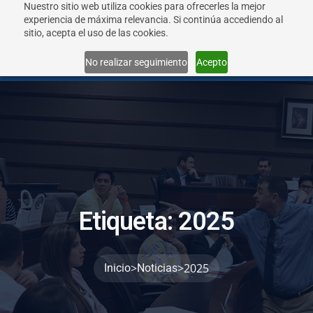
Nuestro sitio web utiliza cookies para ofrecerles la mejor
experiencia de máxima relevancia. Si continúa accediendo al
sitio, acepta el uso de las cookies.
Menu
No realizar seguimiento
Acepto
E
t
i
q
u
e
t
a
:
2
0
2
5
>
>
2025
Inicio
Noticias