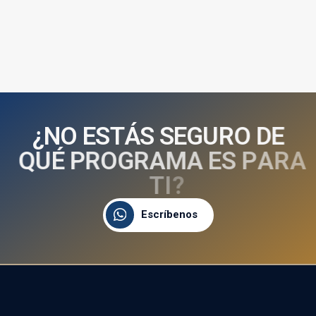
¿
N
O
E
S
T
Á
S
S
E
G
U
R
O
D
E
Q
U
É
P
R
O
G
R
A
M
A
E
S
P
A
R
A
T
I
?
Escríbenos