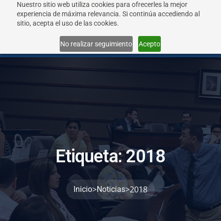
Nuestro sitio web utiliza cookies para ofrecerles la mejor
experiencia de máxima relevancia. Si continúa accediendo al
sitio, acepta el uso de las cookies.
Menu
No realizar seguimiento
Acepto
E
t
i
q
u
e
t
a
:
2
0
1
8
>
>
2018
Inicio
Noticias