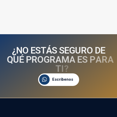
¿
N
O
E
S
T
Á
S
S
E
G
U
R
O
D
E
Q
U
É
P
R
O
G
R
A
M
A
E
S
P
A
R
A
T
I
?
Escríbenos