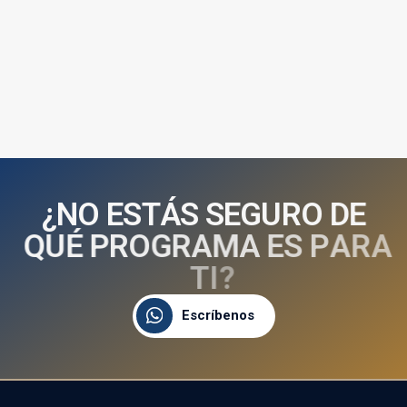
¿
N
O
E
S
T
Á
S
S
E
G
U
R
O
D
E
Q
U
É
P
R
O
G
R
A
M
A
E
S
P
A
R
A
T
I
?
Escríbenos