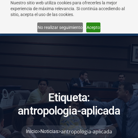
Nuestro sitio web utiliza cookies para ofrecerles la mejor
experiencia de máxima relevancia. Si continúa accediendo al
sitio, acepta el uso de las cookies.
Menu
No realizar seguimiento
Acepto
E
t
i
q
u
e
t
a
:
a
n
t
r
o
p
o
l
o
g
i
a
-
a
p
l
i
c
a
d
a
>
>
antropologia-aplicada
Inicio
Noticias