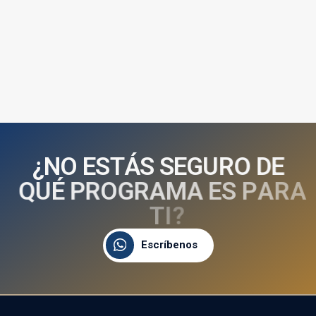
¿
N
O
E
S
T
Á
S
S
E
G
U
R
O
D
E
Q
U
É
P
R
O
G
R
A
M
A
E
S
P
A
R
A
T
I
?
Escríbenos