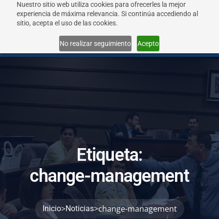
Nuestro sitio web utiliza cookies para ofrecerles la mejor
experiencia de máxima relevancia. Si continúa accediendo al
sitio, acepta el uso de las cookies.
Menu
No realizar seguimiento
Acepto
E
t
i
q
u
e
t
a
:
c
h
a
n
g
e
-
m
a
n
a
g
e
m
e
n
t
>
>
change-management
Inicio
Noticias