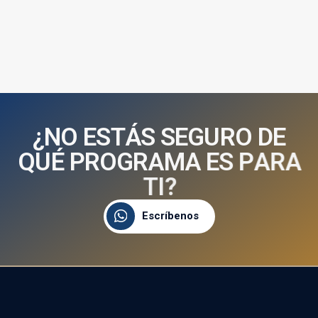
¿
N
O
E
S
T
Á
S
S
E
G
U
R
O
D
E
Q
U
É
P
R
O
G
R
A
M
A
E
S
P
A
R
A
T
I
?
Escríbenos