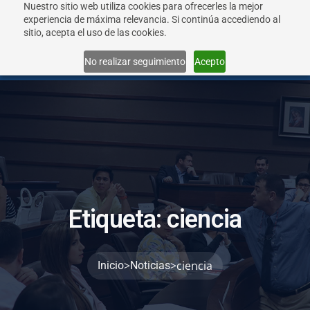
Nuestro sitio web utiliza cookies para ofrecerles la mejor
experiencia de máxima relevancia. Si continúa accediendo al
sitio, acepta el uso de las cookies.
Menu
No realizar seguimiento
Acepto
E
t
i
q
u
e
t
a
:
c
i
e
n
c
i
a
>
>
ciencia
Inicio
Noticias