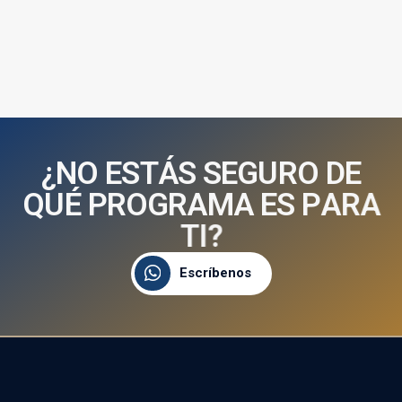
¿
N
O
E
S
T
Á
S
S
E
G
U
R
O
D
E
Q
U
É
P
R
O
G
R
A
M
A
E
S
P
A
R
A
T
I
?
Escríbenos