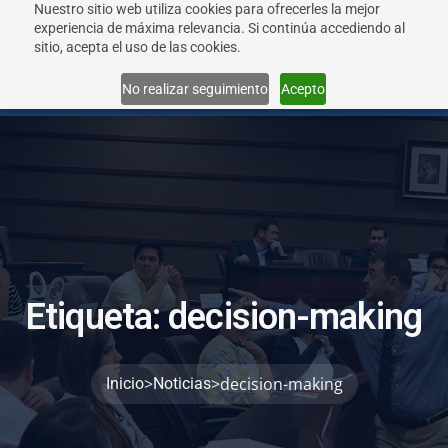
Nuestro sitio web utiliza cookies para ofrecerles la mejor
experiencia de máxima relevancia. Si continúa accediendo al
sitio, acepta el uso de las cookies.
Menu
No realizar seguimiento
Acepto
E
t
i
q
u
e
t
a
:
d
e
c
i
s
i
o
n
-
m
a
k
i
n
g
>
>
decision-making
Inicio
Noticias