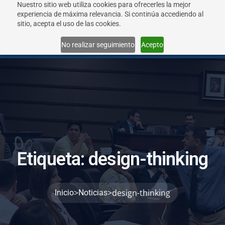
Nuestro sitio web utiliza cookies para ofrecerles la mejor
experiencia de máxima relevancia. Si continúa accediendo al
sitio, acepta el uso de las cookies.
Menu
No realizar seguimiento
Acepto
E
t
i
q
u
e
t
a
:
d
e
s
i
g
n
-
t
h
i
n
k
i
n
g
>
>
design-thinking
Inicio
Noticias