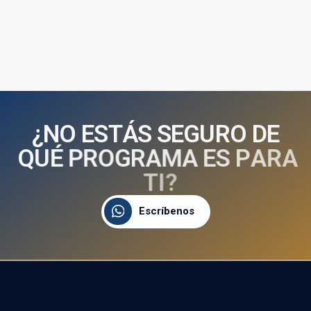
¿
N
O
E
S
T
Á
S
S
E
G
U
R
O
D
E
Q
U
É
P
R
O
G
R
A
M
A
E
S
P
A
R
A
T
I
?
Escríbenos