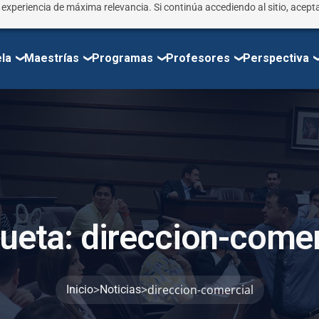
r experiencia de máxima relevancia. Si continúa accediendo al sitio, acepta
la
Maestrías
Programas
Profesores
Perspectiva
u
e
t
a
:
d
i
r
e
c
c
i
o
n
-
c
o
m
e
>
>
direccion-comercial
Inicio
Noticias