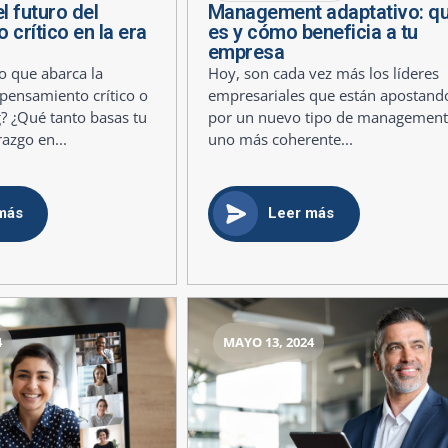
l futuro del
Management adaptativo: q
crítico en la era
es y cómo beneficia a tu
empresa
 que abarca la
Hoy, son cada vez más los líderes
pensamiento crítico o
empresariales que están apostand
ng? ¿Qué tanto basas tu
por un nuevo tipo de management
razgo en...
uno más coherente...
más
Leer más
4
MAYO 13, 2024