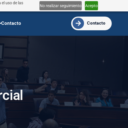
 el uso de las
Lun - Vie 9:00 - 18:00
No realizar seguimiento
Acepto
info@ide.edu.ec
Contacto
Contacto
r
c
i
a
l