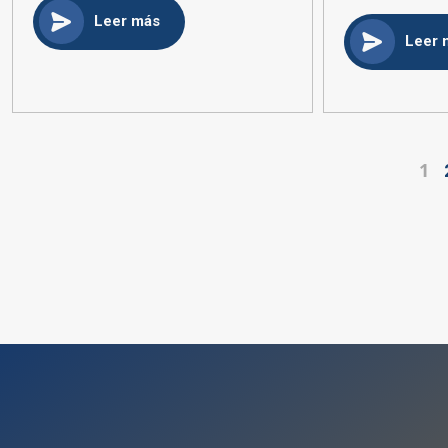
Leer más
Leer 
1