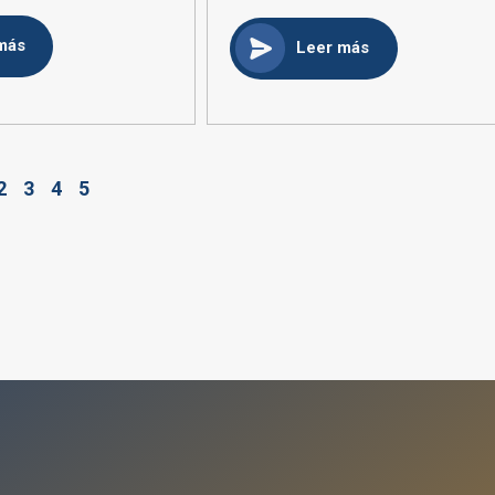
más
Leer más
2
3
4
5