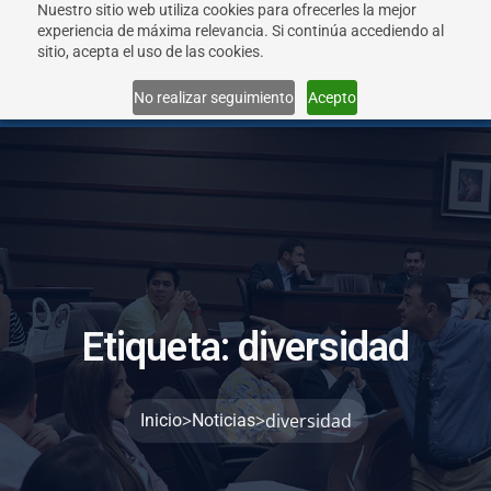
Nuestro sitio web utiliza cookies para ofrecerles la mejor
experiencia de máxima relevancia. Si continúa accediendo al
sitio, acepta el uso de las cookies.
Menu
No realizar seguimiento
Acepto
E
t
i
q
u
e
t
a
:
d
i
v
e
r
s
i
d
a
d
>
>
diversidad
Inicio
Noticias