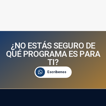
¿
N
O
E
S
T
Á
S
S
E
G
U
R
O
D
E
Q
U
É
P
R
O
G
R
A
M
A
E
S
P
A
R
A
T
I
?
Escríbenos