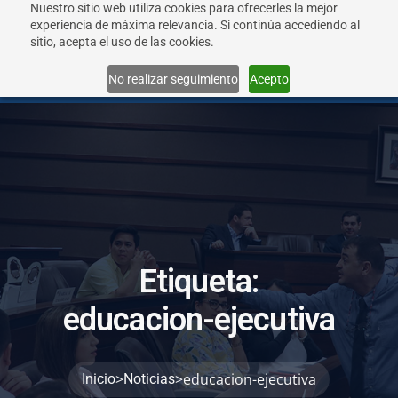
Nuestro sitio web utiliza cookies para ofrecerles la mejor
experiencia de máxima relevancia. Si continúa accediendo al
sitio, acepta el uso de las cookies.
Menu
No realizar seguimiento
Acepto
E
t
i
q
u
e
t
a
:
e
d
u
c
a
c
i
o
n
-
e
j
e
c
u
t
i
v
a
>
>
educacion-ejecutiva
Inicio
Noticias