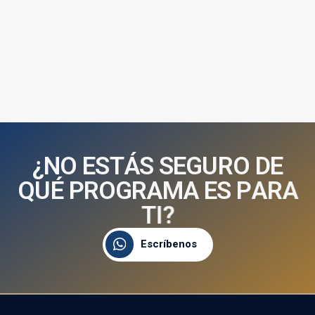
¿
N
O
E
S
T
Á
S
S
E
G
U
R
O
D
E
Q
U
É
P
R
O
G
R
A
M
A
E
S
P
A
R
A
T
I
?
Escríbenos