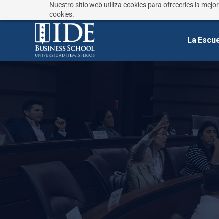
Nuestro sitio web utiliza cookies para ofrecerles la mejo
¿No sabes que estudiar?
Responde estas preguntas
cookies.
La Escue