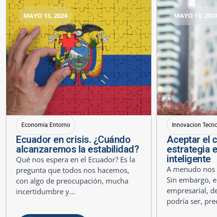
MAYO 13, 2024
MAYO 13, 202
Economia Entorno
Innovacion Tecn
Ecuador en crisis. ¿Cuándo
Aceptar el 
alcanzaremos la estabilidad?
estrategia 
inteligente
Qué nos espera en el Ecuador? Es la
A menudo nos r
pregunta que todos nos hacemos,
Sin embargo, e
con algo de preocupación, mucha
empresarial, de
incertidumbre y...
podría ser, pre