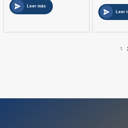
Leer más
Leer 
1