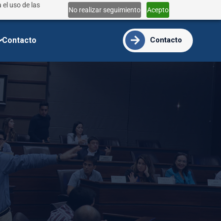
 el uso de las
Lun - Vie 9:00 - 18:00
No realizar seguimiento
Acepto
info@ide.edu.ec
Contacto
Contacto