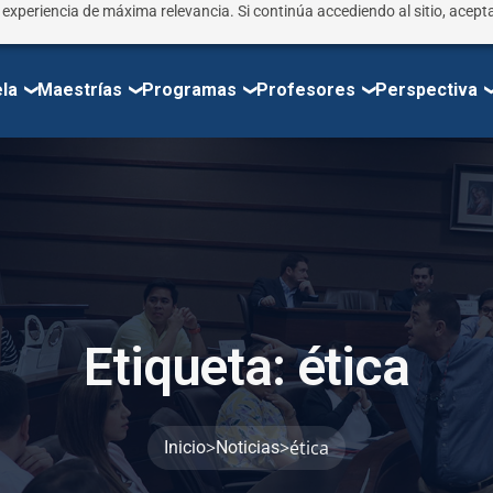
r experiencia de máxima relevancia. Si continúa accediendo al sitio, acepta
la
Maestrías
Programas
Profesores
Perspectiva
E
t
i
q
u
e
t
a
:
é
t
i
c
a
>
>
ética
Inicio
Noticias