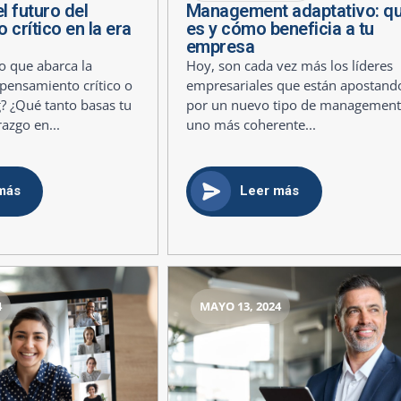
l futuro del
Management adaptativo: q
crítico en la era
es y cómo beneficia a tu
empresa
 que abarca la
Hoy, son cada vez más los líderes
pensamiento crítico o
empresariales que están apostand
ng? ¿Qué tanto basas tu
por un nuevo tipo de management
razgo en...
uno más coherente...
más
Leer más
4
MAYO 13, 2024