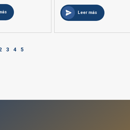
más
Leer más
2
3
4
5