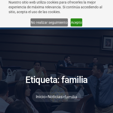
Nuestro sitio web utiliza cookies para ofrecerles la mejor
experiencia de máxima relevancia. Si continúa accediendo al
sitio, acepta el uso de las cookies.
Menu
No realizar seguimiento
Acepto
E
t
i
q
u
e
t
a
:
f
a
m
i
l
i
a
>
>
familia
Inicio
Noticias