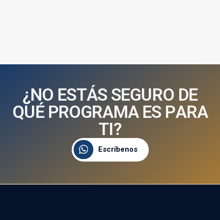
¿
N
O
E
S
T
Á
S
S
E
G
U
R
O
D
E
Q
U
É
P
R
O
G
R
A
M
A
E
S
P
A
R
A
T
I
?
Escríbenos