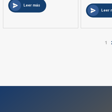
Leer más
Leer 
1