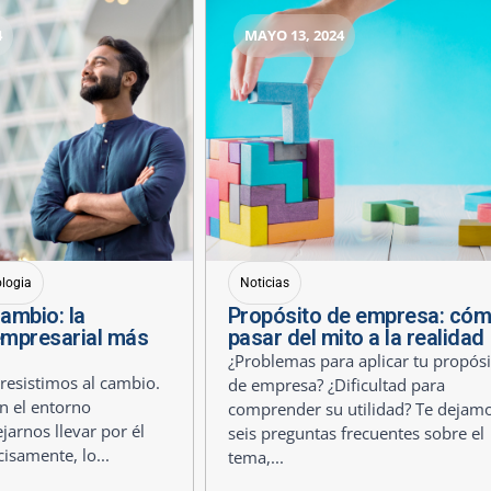
4
MAYO 13, 2024
ologia
Noticias
cambio: la
Propósito de empresa: có
empresarial más
pasar del mito a la realidad
¿Problemas para aplicar tu propósi
esistimos al cambio.
de empresa? ¿Dificultad para
n el entorno
comprender su utilidad? Te dejam
jarnos llevar por él
seis preguntas frecuentes sobre el
cisamente, lo...
tema,...