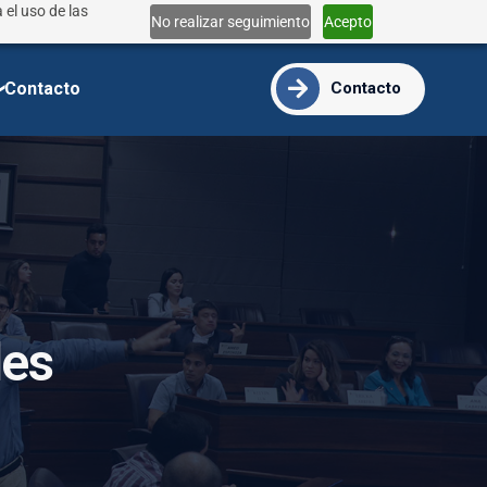
 el uso de las
Lun - Vie 9:00 - 18:00
No realizar seguimiento
Acepto
info@ide.edu.ec
Contacto
Contacto
l
e
s