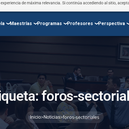
r experiencia de máxima relevancia. Si continúa accediendo al sitio, acepta
la
Maestrías
Programas
Profesores
Perspectiva
i
q
u
e
t
a
:
f
o
r
o
s
-
s
e
c
t
o
r
i
a
>
>
foros-sectoriales
Inicio
Noticias