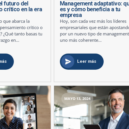
l futuro del
Management adaptativo: q
crítico en la era
es y cómo beneficia a tu
empresa
 que abarca la
Hoy, son cada vez más los líderes
pensamiento crítico o
empresariales que están apostand
ng? ¿Qué tanto basas tu
por un nuevo tipo de management
razgo en...
uno más coherente...
más
Leer más
4
MAYO 13, 2024