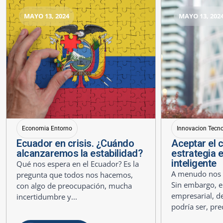
MAYO 13, 2024
MAYO 13, 202
Economia Entorno
Innovacion Tecn
Ecuador en crisis. ¿Cuándo
Aceptar el 
alcanzaremos la estabilidad?
estrategia 
inteligente
Qué nos espera en el Ecuador? Es la
A menudo nos r
pregunta que todos nos hacemos,
Sin embargo, e
con algo de preocupación, mucha
empresarial, de
incertidumbre y...
podría ser, pre