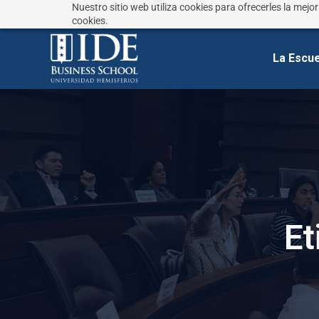
Nuestro sitio web utiliza cookies para ofrecerles la mejo
¿No sabes que estudiar?
Responde estas preguntas
cookies.
La Escue
E
t