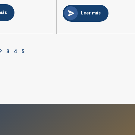
más
Leer más
2
3
4
5