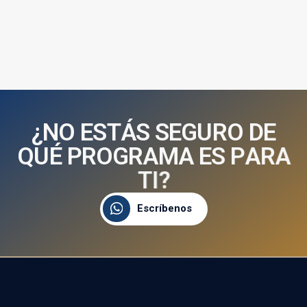
¿
N
O
E
S
T
Á
S
S
E
G
U
R
O
D
E
Q
U
É
P
R
O
G
R
A
M
A
E
S
P
A
R
A
T
I
?
Escríbenos