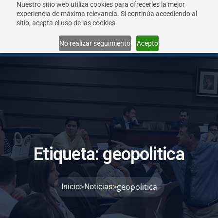
Nuestro sitio web utiliza cookies para ofrecerles la mejor
experiencia de máxima relevancia. Si continúa accediendo al
sitio, acepta el uso de las cookies.
Menu
No realizar seguimiento
Acepto
E
t
i
q
u
e
t
a
:
g
e
o
p
o
l
i
t
i
c
a
>
>
geopolitica
Inicio
Noticias