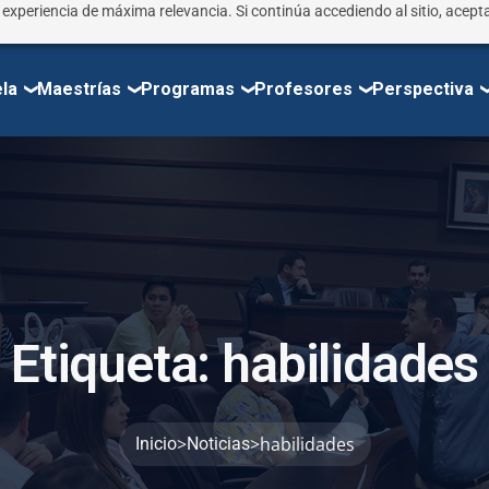
r experiencia de máxima relevancia. Si continúa accediendo al sitio, acepta
la
Maestrías
Programas
Profesores
Perspectiva
E
t
i
q
u
e
t
a
:
h
a
b
i
l
i
d
a
d
e
s
>
>
habilidades
Inicio
Noticias