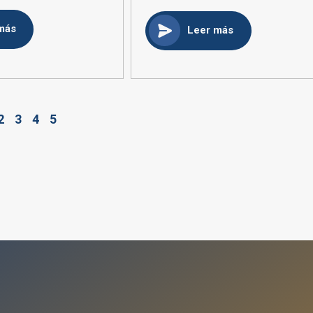
más
Leer más
2
3
4
5