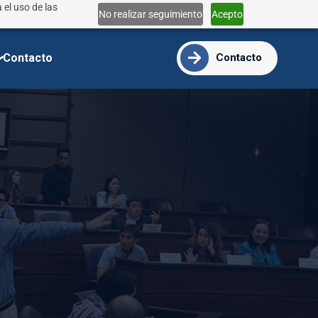
 el uso de las
Lun - Vie 9:00 - 18:00
No realizar seguimiento
Acepto
info@ide.edu.ec
Contacto
Contacto