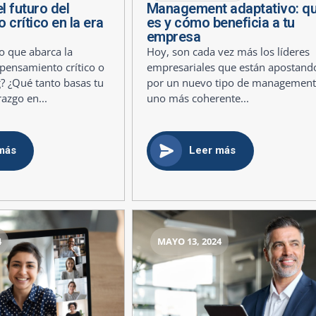
l futuro del
Management adaptativo: q
crítico en la era
es y cómo beneficia a tu
empresa
 que abarca la
Hoy, son cada vez más los líderes
pensamiento crítico o
empresariales que están apostand
ng? ¿Qué tanto basas tu
por un nuevo tipo de management
razgo en...
uno más coherente...
más
Leer más
4
MAYO 13, 2024