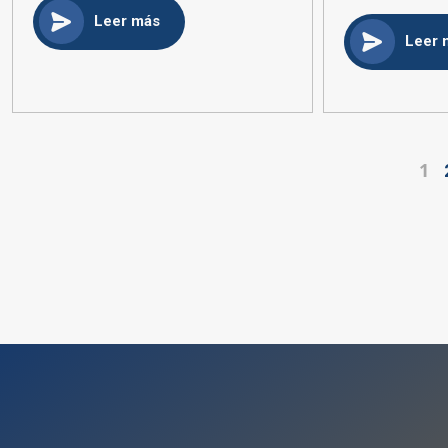
Leer más
Leer 
1