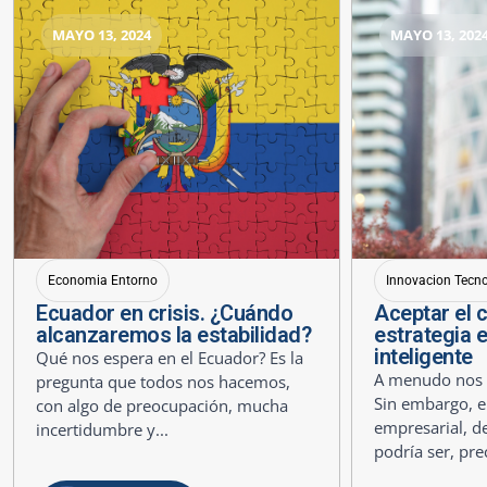
MAYO 13, 2024
MAYO 13, 202
Economia Entorno
Innovacion Tecn
Ecuador en crisis. ¿Cuándo
Aceptar el 
alcanzaremos la estabilidad?
estrategia 
inteligente
Qué nos espera en el Ecuador? Es la
A menudo nos r
pregunta que todos nos hacemos,
Sin embargo, e
con algo de preocupación, mucha
empresarial, de
incertidumbre y...
podría ser, pre