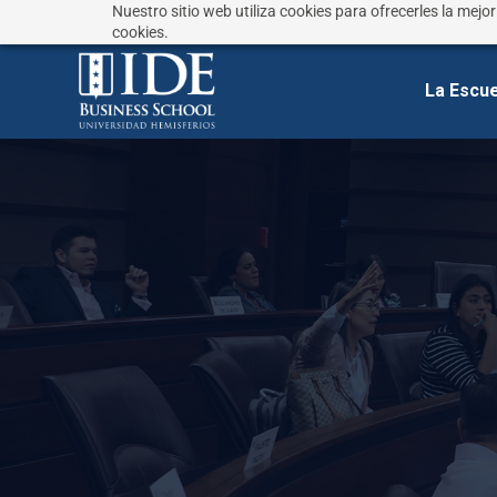
Nuestro sitio web utiliza cookies para ofrecerles la mejo
¿No sabes que estudiar?
Responde estas preguntas
cookies.
La Escue