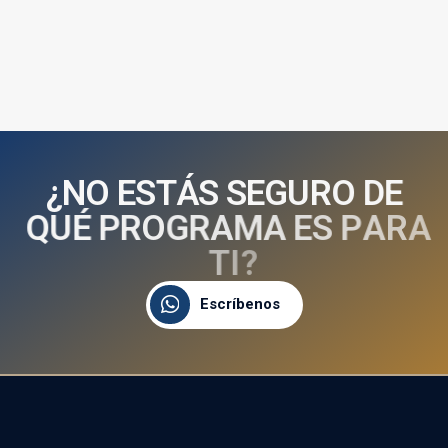
¿
N
O
E
S
T
Á
S
S
E
G
U
R
O
D
E
Q
U
É
P
R
O
G
R
A
M
A
E
S
P
A
R
A
T
I
?
Escríbenos