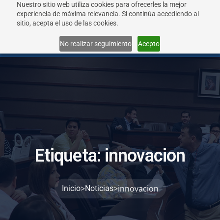
Nuestro sitio web utiliza cookies para ofrecerles la mejor
experiencia de máxima relevancia. Si continúa accediendo al
sitio, acepta el uso de las cookies.
Menu
No realizar seguimiento
Acepto
E
t
i
q
u
e
t
a
:
i
n
n
o
v
a
c
i
o
n
>
>
innovacion
Inicio
Noticias