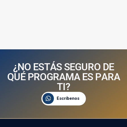
¿
N
O
E
S
T
Á
S
S
E
G
U
R
O
D
E
Q
U
É
P
R
O
G
R
A
M
A
E
S
P
A
R
A
T
I
?
Escríbenos