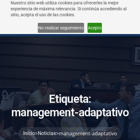
Nuestro sitio web utiliza cookies para ofrecerles la mejor
experiencia de máxima relevancia. Si continúa accediendo al
sitio, acepta el uso de las cookies.
Menu
No realizar seguimiento
Acepto
E
t
i
q
u
e
t
a
:
m
a
n
a
g
e
m
e
n
t
-
a
d
a
p
t
a
t
i
v
o
>
>
management-adaptativo
Inicio
Noticias