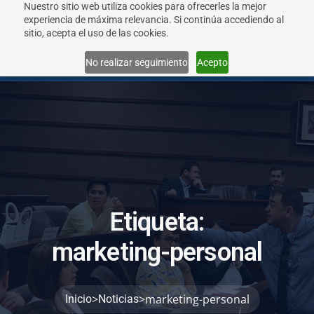
Nuestro sitio web utiliza cookies para ofrecerles la mejor
experiencia de máxima relevancia. Si continúa accediendo al
sitio, acepta el uso de las cookies.
Menu
No realizar seguimiento
Acepto
E
t
i
q
u
e
t
a
:
m
a
r
k
e
t
i
n
g
-
p
e
r
s
o
n
a
l
>
>
marketing-personal
Inicio
Noticias