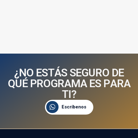
¿
N
O
E
S
T
Á
S
S
E
G
U
R
O
D
E
Q
U
É
P
R
O
G
R
A
M
A
E
S
P
A
R
A
T
I
?
Escríbenos