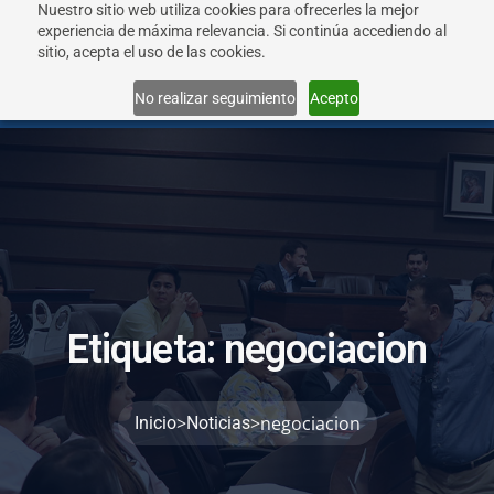
Nuestro sitio web utiliza cookies para ofrecerles la mejor
experiencia de máxima relevancia. Si continúa accediendo al
sitio, acepta el uso de las cookies.
Menu
No realizar seguimiento
Acepto
E
t
i
q
u
e
t
a
:
n
e
g
o
c
i
a
c
i
o
n
>
>
negociacion
Inicio
Noticias