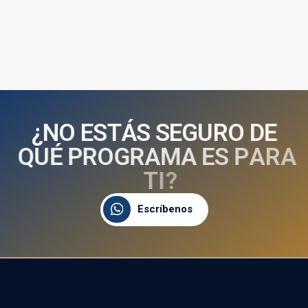
¿
N
O
E
S
T
Á
S
S
E
G
U
R
O
D
E
Q
U
É
P
R
O
G
R
A
M
A
E
S
P
A
R
A
T
I
?
Escríbenos