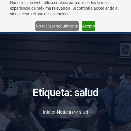
Nuestro sitio web utiliza cookies para ofrecerles la mejor
experiencia de máxima relevancia. Si continúa accediendo al
sitio, acepta el uso de las cookies.
Menu
No realizar seguimiento
Acepto
E
t
i
q
u
e
t
a
:
s
a
l
u
d
>
>
salud
Inicio
Noticias