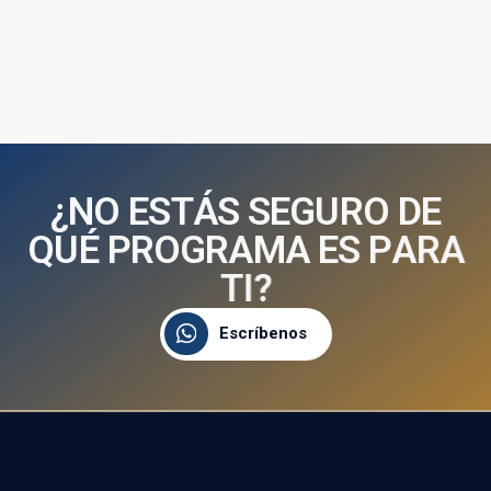
¿
N
O
E
S
T
Á
S
S
E
G
U
R
O
D
E
Q
U
É
P
R
O
G
R
A
M
A
E
S
P
A
R
A
T
I
?
Escríbenos