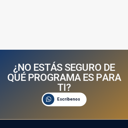
¿
N
O
E
S
T
Á
S
S
E
G
U
R
O
D
E
Q
U
É
P
R
O
G
R
A
M
A
E
S
P
A
R
A
T
I
?
Escríbenos