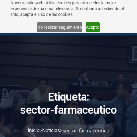
Nuestro sitio web utiliza cookies para ofrecerles la mejor
experiencia de máxima relevancia. Si continúa accediendo al
sitio, acepta el uso de las cookies.
Menu
No realizar seguimiento
Acepto
E
t
i
q
u
e
t
a
:
s
e
c
t
o
r
-
f
a
r
m
a
c
e
u
t
i
c
o
>
>
sector-farmaceutico
Inicio
Noticias