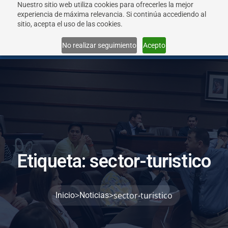
Nuestro sitio web utiliza cookies para ofrecerles la mejor
experiencia de máxima relevancia. Si continúa accediendo al
sitio, acepta el uso de las cookies.
Menu
No realizar seguimiento
Acepto
E
t
i
q
u
e
t
a
:
s
e
c
t
o
r
-
t
u
r
i
s
t
i
c
o
>
>
sector-turistico
Inicio
Noticias