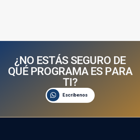
¿
N
O
E
S
T
Á
S
S
E
G
U
R
O
D
E
Q
U
É
P
R
O
G
R
A
M
A
E
S
P
A
R
A
T
I
?
Escríbenos