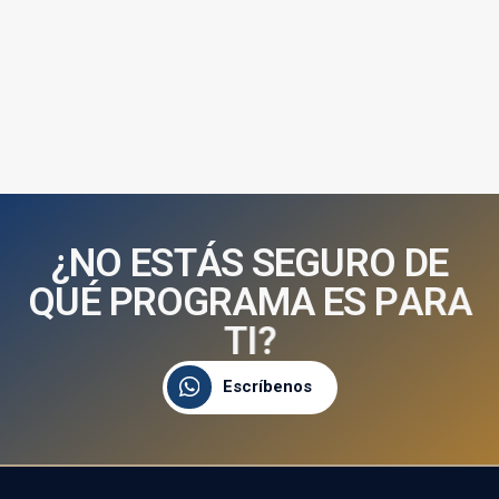
¿
N
O
E
S
T
Á
S
S
E
G
U
R
O
D
E
Q
U
É
P
R
O
G
R
A
M
A
E
S
P
A
R
A
T
I
?
Escríbenos