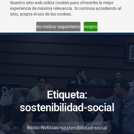
Nuestro sitio web utiliza cookies para ofrecerles la mejor
experiencia de máxima relevancia. Si continúa accediendo al
sitio, acepta el uso de las cookies.
Menu
No realizar seguimiento
Acepto
E
t
i
q
u
e
t
a
:
s
o
s
t
e
n
i
b
i
l
i
d
a
d
-
s
o
c
i
a
l
>
>
sostenibilidad-social
Inicio
Noticias