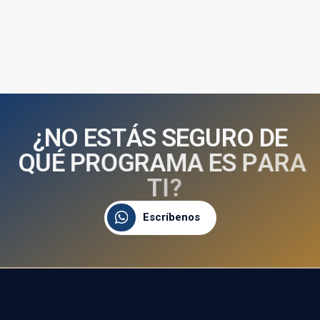
¿
N
O
E
S
T
Á
S
S
E
G
U
R
O
D
E
Q
U
É
P
R
O
G
R
A
M
A
E
S
P
A
R
A
T
I
?
Escríbenos