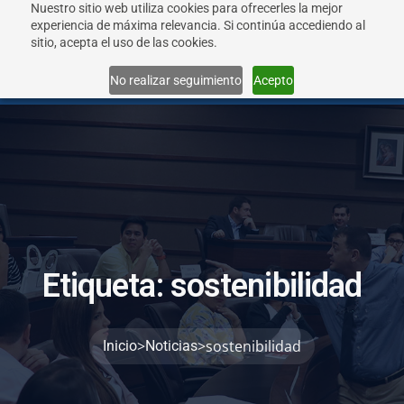
Nuestro sitio web utiliza cookies para ofrecerles la mejor
experiencia de máxima relevancia. Si continúa accediendo al
sitio, acepta el uso de las cookies.
Menu
No realizar seguimiento
Acepto
E
t
i
q
u
e
t
a
:
s
o
s
t
e
n
i
b
i
l
i
d
a
d
>
>
sostenibilidad
Inicio
Noticias