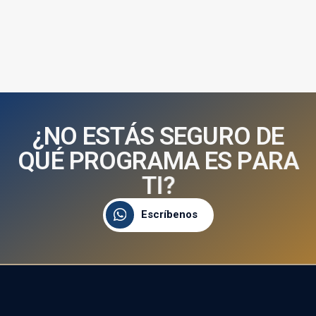
¿
N
O
E
S
T
Á
S
S
E
G
U
R
O
D
E
Q
U
É
P
R
O
G
R
A
M
A
E
S
P
A
R
A
T
I
?
Escríbenos