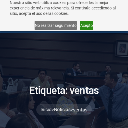
Nuestro sitio web utiliza cookies para ofrecerles la mejor
experiencia de máxima relevancia. Si continúa accediendo al
sitio, acepta el uso de las cookies.
Menu
No realizar seguimiento
Acepto
E
t
i
q
u
e
t
a
:
v
e
n
t
a
s
>
>
ventas
Inicio
Noticias