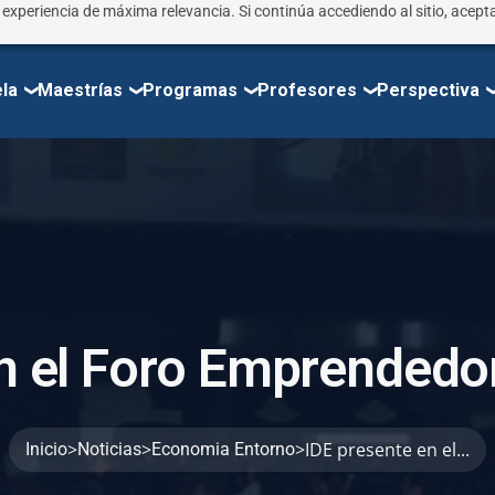
r experiencia de máxima relevancia. Si continúa accediendo al sitio, acepta
la
Maestrías
Programas
Profesores
Perspectiva
n
e
l
F
o
r
o
E
m
p
r
e
n
d
e
d
o
>
>
>
IDE presente en el...
Inicio
Noticias
Economia Entorno