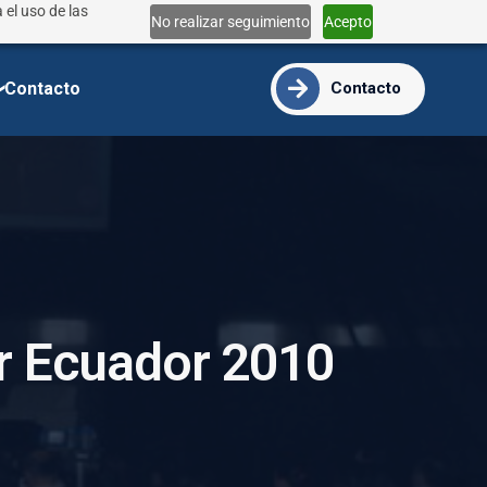
 el uso de las
Lun - Vie 9:00 - 18:00
No realizar seguimiento
Acepto
info@ide.edu.ec
Contacto
Contacto
r
E
c
u
a
d
o
r
2
0
1
0