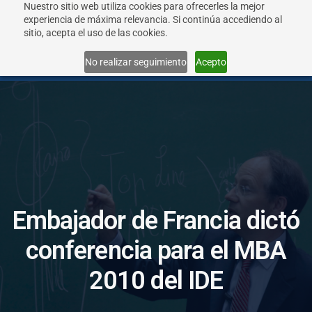
Nuestro sitio web utiliza cookies para ofrecerles la mejor
experiencia de máxima relevancia. Si continúa accediendo al
sitio, acepta el uso de las cookies.
Menu
No realizar seguimiento
Acepto
E
m
b
a
j
a
d
o
r
d
e
F
r
a
n
c
i
a
d
i
c
t
ó
c
o
n
f
e
r
e
n
c
i
a
p
a
r
a
e
l
M
B
A
2
0
1
0
d
e
l
I
D
E