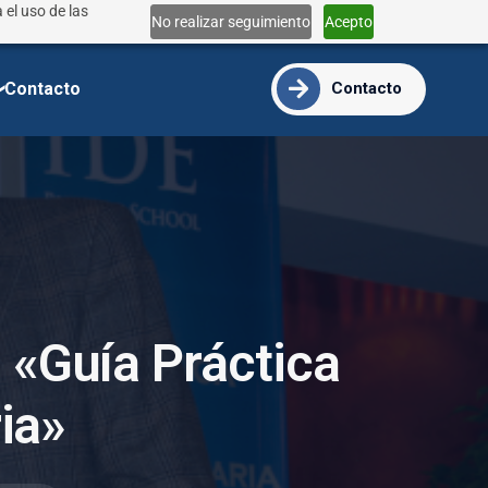
 el uso de las
Lun - Vie 9:00 - 18:00
No realizar seguimiento
Acepto
info@ide.edu.ec
Contacto
Contacto
o
«
G
u
í
a
P
r
á
c
t
i
c
a
r
i
a
»