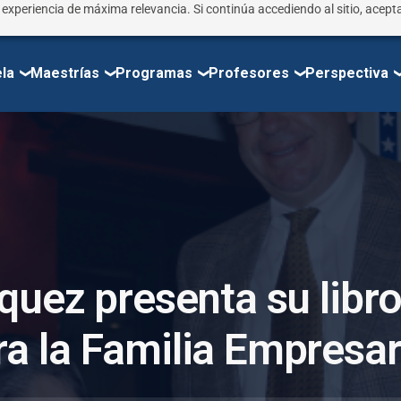
r experiencia de máxima relevancia. Si continúa accediendo al sitio, acepta
la
Maestrías
Programas
Profesores
Perspectiva
q
u
e
z
p
r
e
s
e
n
t
a
s
u
l
i
b
r
r
a
l
a
F
a
m
i
l
i
a
E
m
p
r
e
s
a