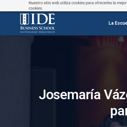
Nuestro sitio web utiliza cookies para ofrecerles la mejo
¿No sabes que estudiar?
Responde estas preguntas
cookies.
La Escue
J
o
s
e
m
a
r
í
a
V
á
z
p
a