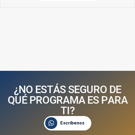
¿
N
O
E
S
T
Á
S
S
E
G
U
R
O
D
E
Q
U
É
P
R
O
G
R
A
M
A
E
S
P
A
R
A
T
I
?
Escríbenos