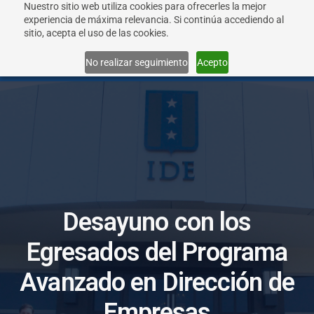
Nuestro sitio web utiliza cookies para ofrecerles la mejor
experiencia de máxima relevancia. Si continúa accediendo al
sitio, acepta el uso de las cookies.
Menu
No realizar seguimiento
Acepto
D
e
s
a
y
u
n
o
c
o
n
l
o
s
E
g
r
e
s
a
d
o
s
d
e
l
P
r
o
g
r
a
m
a
A
v
a
n
z
a
d
o
e
n
D
i
r
e
c
c
i
ó
n
d
e
E
m
p
r
e
s
a
s