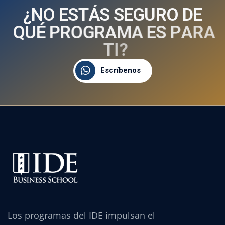
¿
N
O
E
S
T
Á
S
S
E
G
U
R
O
D
E
Q
U
É
P
R
O
G
R
A
M
A
E
S
P
A
R
A
T
I
?
Escríbenos
Los programas del IDE impulsan el