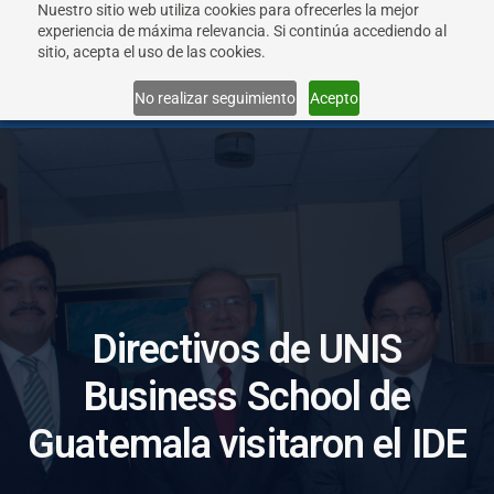
Nuestro sitio web utiliza cookies para ofrecerles la mejor
experiencia de máxima relevancia. Si continúa accediendo al
sitio, acepta el uso de las cookies.
Menu
No realizar seguimiento
Acepto
D
i
r
e
c
t
i
v
o
s
d
e
U
N
I
S
B
u
s
i
n
e
s
s
S
c
h
o
o
l
d
e
G
u
a
t
e
m
a
l
a
v
i
s
i
t
a
r
o
n
e
l
I
D
E