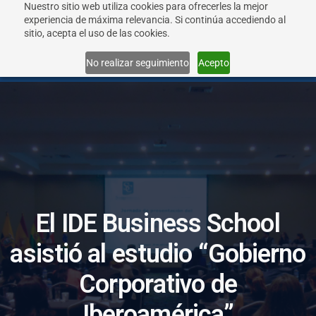
Nuestro sitio web utiliza cookies para ofrecerles la mejor
experiencia de máxima relevancia. Si continúa accediendo al
sitio, acepta el uso de las cookies.
Menu
No realizar seguimiento
Acepto
E
l
I
D
E
B
u
s
i
n
e
s
s
S
c
h
o
o
l
a
s
i
s
t
i
ó
a
l
e
s
t
u
d
i
o
“
G
o
b
i
e
r
n
o
C
o
r
p
o
r
a
t
i
v
o
d
e
I
b
e
r
o
a
m
é
r
i
c
a
”