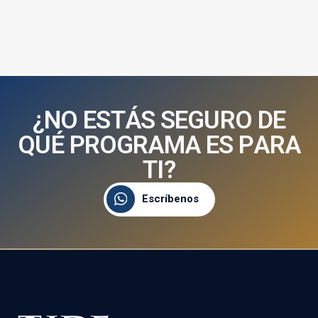
¿
N
O
E
S
T
Á
S
S
E
G
U
R
O
D
E
Q
U
É
P
R
O
G
R
A
M
A
E
S
P
A
R
A
T
I
?
Escríbenos