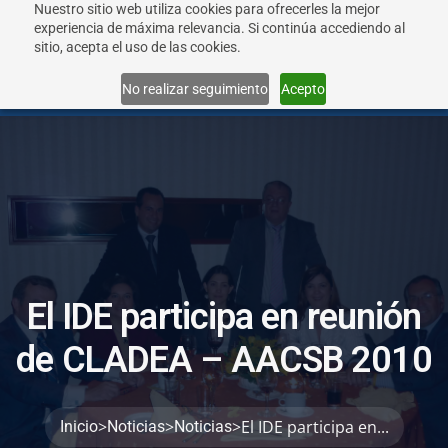
Nuestro sitio web utiliza cookies para ofrecerles la mejor
experiencia de máxima relevancia. Si continúa accediendo al
sitio, acepta el uso de las cookies.
Menu
No realizar seguimiento
Acepto
E
l
I
D
E
p
a
r
t
i
c
i
p
a
e
n
r
e
u
n
i
ó
n
d
e
C
L
A
D
E
A
–
A
A
C
S
B
2
0
1
0
>
>
>
El IDE participa en...
Inicio
Noticias
Noticias