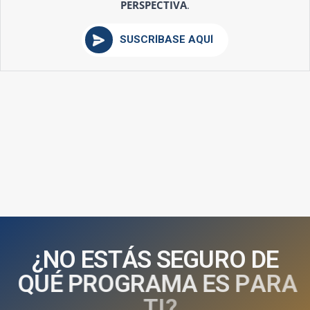
PERSPECTIVA
.
SUSCRÍBASE AQUÍ
¿
N
O
E
S
T
Á
S
S
E
G
U
R
O
D
E
Q
U
É
P
R
O
G
R
A
M
A
E
S
P
A
R
A
T
I
?