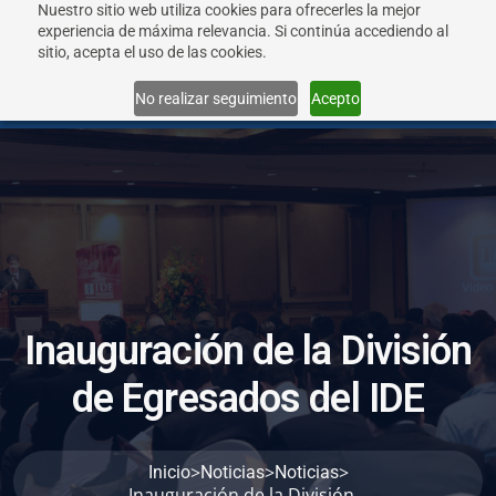
Nuestro sitio web utiliza cookies para ofrecerles la mejor
experiencia de máxima relevancia. Si continúa accediendo al
sitio, acepta el uso de las cookies.
Menu
No realizar seguimiento
Acepto
I
n
a
u
g
u
r
a
c
i
ó
n
d
e
l
a
D
i
v
i
s
i
ó
n
d
e
E
g
r
e
s
a
d
o
s
d
e
l
I
D
E
>
>
>
Inicio
Noticias
Noticias
Inauguración de la División...