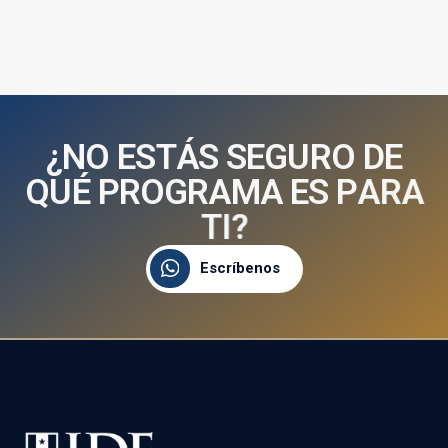
¿
N
O
E
S
T
Á
S
S
E
G
U
R
O
D
E
Q
U
É
P
R
O
G
R
A
M
A
E
S
P
A
R
A
T
I
?
Escríbenos