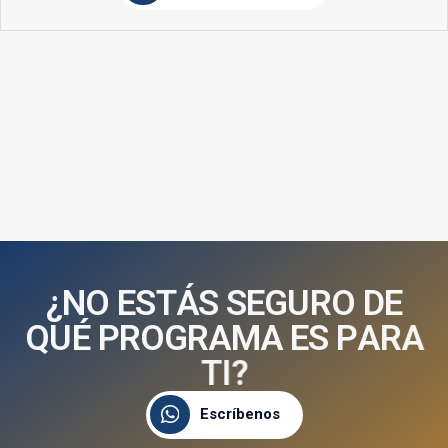
¿
N
O
E
S
T
Á
S
S
E
G
U
R
O
D
E
Q
U
É
P
R
O
G
R
A
M
A
E
S
P
A
R
A
T
I
?
Escríbenos