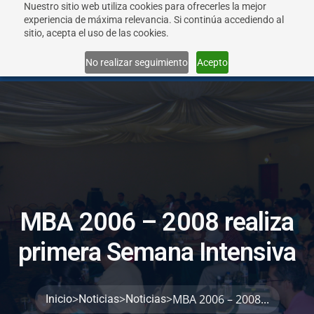
Nuestro sitio web utiliza cookies para ofrecerles la mejor
experiencia de máxima relevancia. Si continúa accediendo al
sitio, acepta el uso de las cookies.
Menu
No realizar seguimiento
Acepto
M
B
A
2
0
0
6
–
2
0
0
8
r
e
a
l
i
z
a
p
r
i
m
e
r
a
S
e
m
a
n
a
I
n
t
e
n
s
i
v
a
>
>
>
MBA 2006 – 2008...
Inicio
Noticias
Noticias