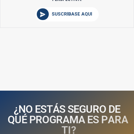
SUSCRÍBASE AQUÍ
¿
N
O
E
S
T
Á
S
S
E
G
U
R
O
D
E
Q
U
É
P
R
O
G
R
A
M
A
E
S
P
A
R
A
T
I
?