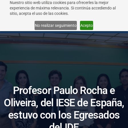
Nuestro sitio web utiliza cookies para ofrecerles la mejor
experiencia de máxima relevancia. Si continúa accediendo al
sitio, acepta el uso de las cookies.
Menu
No realizar seguimiento
Acepto
P
r
o
f
e
s
o
r
P
a
u
l
o
R
o
c
h
a
e
O
l
i
v
e
i
r
a
,
d
e
l
I
E
S
E
d
e
E
s
p
a
ñ
a
,
e
s
t
u
v
o
c
o
n
l
o
s
E
g
r
e
s
a
d
o
s
d
e
l
I
D
E