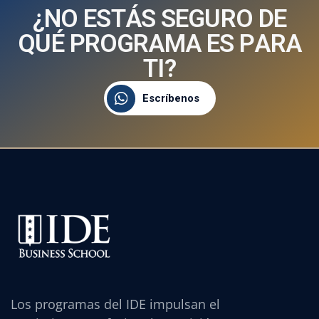
¿
N
O
E
S
T
Á
S
S
E
G
U
R
O
D
E
Q
U
É
P
R
O
G
R
A
M
A
E
S
P
A
R
A
T
I
?
Escríbenos
Los programas del IDE impulsan el