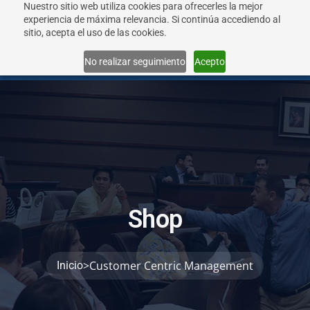
Nuestro sitio web utiliza cookies para ofrecerles la mejor
experiencia de máxima relevancia. Si continúa accediendo al
sitio, acepta el uso de las cookies.
Menu
No realizar seguimiento
Acepto
S
h
o
p
>
Customer Centric Management
Inicio