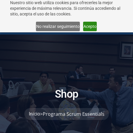
Nuestro sitio web utiliza cookies para ofrecerles la mejor
experiencia de máxima relevancia. Si continúa accediendo al
sitio, acepta el uso de las cookies.
Menu
No realizar seguimiento
Acepto
S
h
o
p
>
Programa Scrum Essentials
Inicio