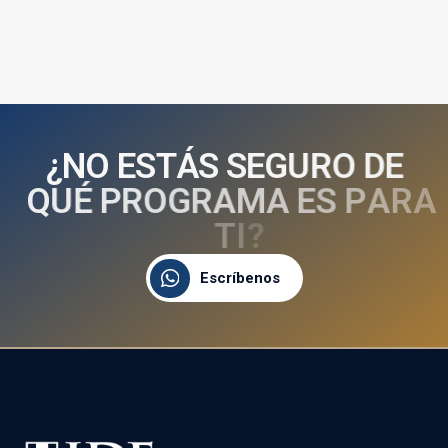
¿
N
O
E
S
T
Á
S
S
E
G
U
R
O
D
E
Q
U
É
P
R
O
G
R
A
M
A
E
S
P
A
R
A
T
I
?
Escríbenos