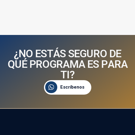
¿
N
O
E
S
T
Á
S
S
E
G
U
R
O
D
E
Q
U
É
P
R
O
G
R
A
M
A
E
S
P
A
R
A
T
I
?
Escríbenos