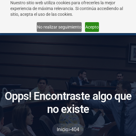
Nuestro sitio web utiliza cookies para ofrecerles la mejor
experiencia de máxima relevancia. Si continúa accediendo al
sitio, acepta el uso de las cookies.
Menu
No realizar seguimiento
Acepto
O
p
p
s
!
E
n
c
o
n
t
r
a
s
t
e
a
l
g
o
q
u
e
n
o
e
x
i
s
t
e
>
Inicio
404